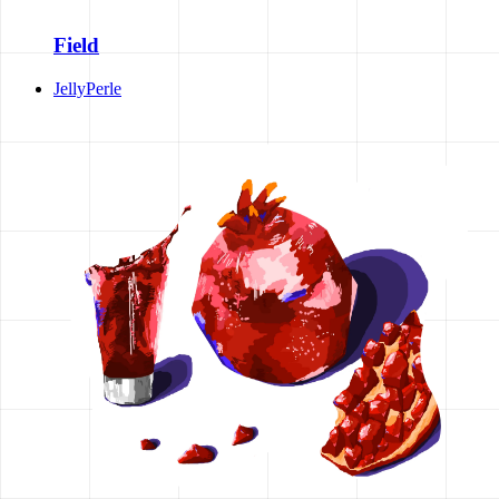
Field
JellyPerle