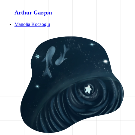
Arthur Garçon
Manolia Kocaoglu