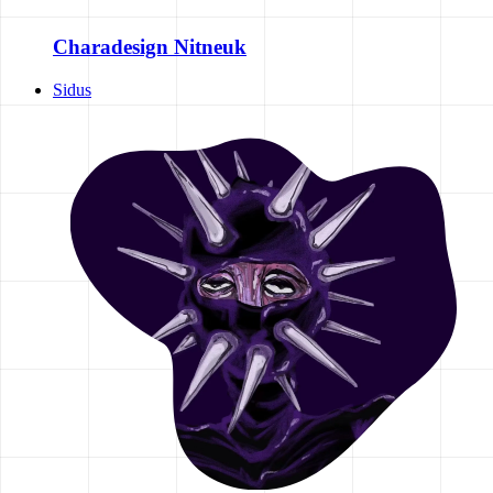
Charadesign Nitneuk
Sidus