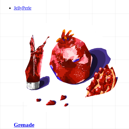
JellyPerle
Grenade