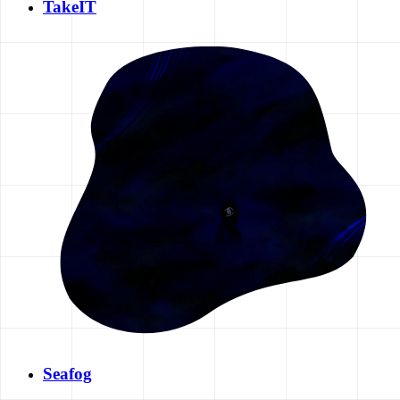
TakeIT
Seafog